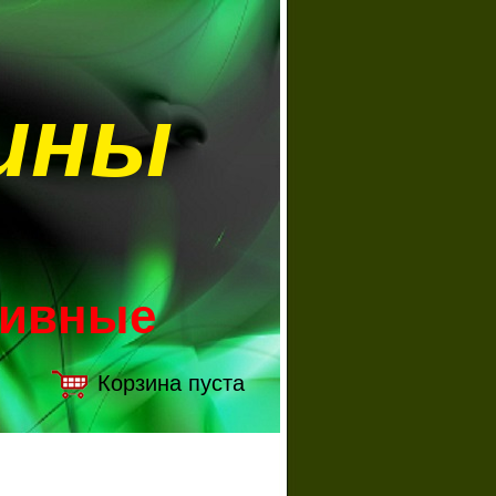
ины
зивные
Корзина пуста