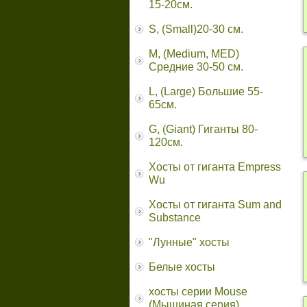
15-20см.
S, (Small)20-30 см.
M, (Medium, MED)
Средние 30-50 см.
L, (Large) Большие 55-
65cм.
G, (Giant) Гиганты 80-
120см.
Хосты от гиганта Empress
Wu
Хосты от гиганта Sum and
Substance
"Лунные" хосты
Белые хосты
хосты серии Mouse
(Мышиная серия)