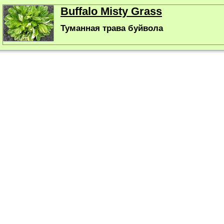
Buffalo Misty Grass
Туманная трава буйвола