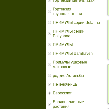
Гортензии метельчатая
Гортензия
крупнолистовая
ПРИМУЛЫ серии Belarina
ПРИМУЛЫ серии
Pollyanna
ПРИМУЛЫ
ПРИМУЛЫ Barnhaven
Примулы ушковые
махровые
редкие Астильбы
Печеночница
Бересклет
Бордоволистные
растения