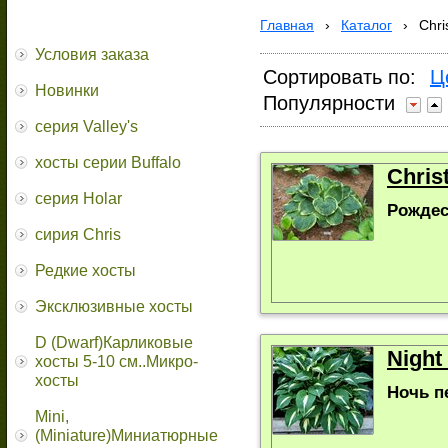
Главная
›
Каталог
›
Chri
Условия заказа
Сортировать по:
Ц
Новинки
Популярности
серия Valley's
хосты серии Buffalo
Chris
серия Holar
Рождес
сирия Chris
Редкие хосты
Эксклюзивные хосты
D (Dwarf)Карликовые
Night
хосты 5-10 см..Микро-
хосты
Ночь п
Mini,
(Miniature)Миниатюрные