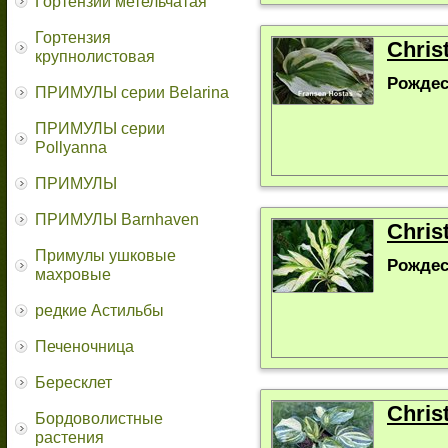
Гортензии метельчатая
Гортензия
Chris
крупнолистовая
Рождес
ПРИМУЛЫ серии Belarina
ПРИМУЛЫ серии
Pollyanna
ПРИМУЛЫ
ПРИМУЛЫ Barnhaven
Chris
Примулы ушковые
Рождес
махровые
редкие Астильбы
Печеночница
Бересклет
Chris
Бордоволистные
растения