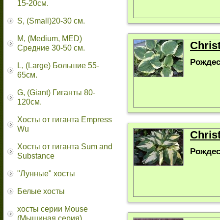
15-20см.
S, (Small)20-30 см.
M, (Medium, MED)
Chris
Средние 30-50 см.
Рождес
L, (Large) Большие 55-
65cм.
G, (Giant) Гиганты 80-
120см.
Хосты от гиганта Empress
Wu
Chris
Хосты от гиганта Sum and
Рождес
Substance
"Лунные" хосты
Белые хосты
хосты серии Mouse
(Мышиная серия)