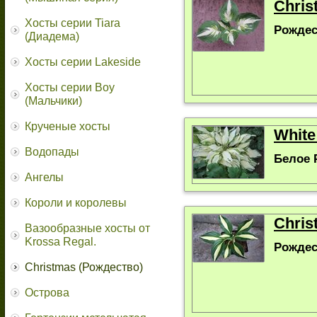
Chris
Хосты серии Tiara
Рождес
(Диадема)
Хосты серии Lakeside
Хосты серии Boy
(Мальчики)
Крученые хосты
White
Водопады
Белое 
Ангелы
Короли и королевы
Chris
Вазообразные хосты от
Krossa Regal.
Рождес
Christmas (Рождество)
Острова