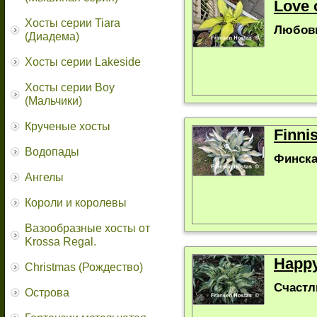
Love 
Хосты серии Tiara
Любовь
(Диадема)
Хосты серии Lakeside
Хосты серии Boy
(Мальчики)
Крученые хосты
Finni
Водопады
Финска
Ангелы
Короли и королевы
Вазообразные хосты от
Krossa Regal.
Happy
Christmas (Рождество)
Счастл
Острова