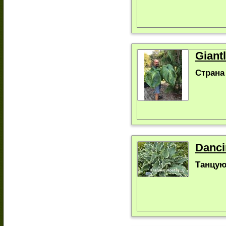
Giant
Страна
Danci
Танцую