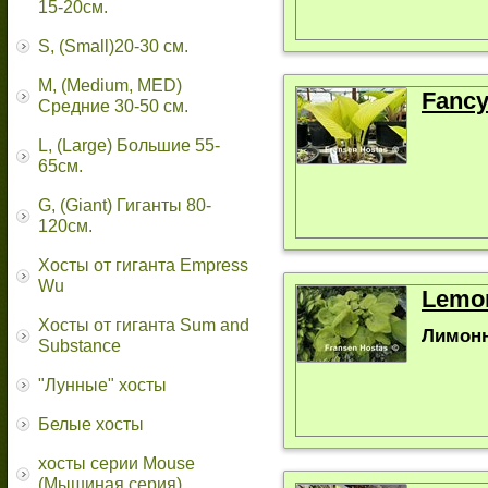
15-20см.
S, (Small)20-30 см.
M, (Medium, MED)
Fancy
Средние 30-50 см.
L, (Large) Большие 55-
65cм.
G, (Giant) Гиганты 80-
120см.
Хосты от гиганта Empress
Wu
Lemon
Хосты от гиганта Sum and
Лимонн
Substance
"Лунные" хосты
Белые хосты
хосты серии Mouse
(Мышиная серия)