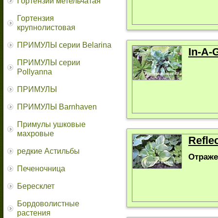
Гортензии метельчатая
Гортензия
крупнолистовая
ПРИМУЛЫ серии Belarina
In-A-
ПРИМУЛЫ серии
Pollyanna
ПРИМУЛЫ
ПРИМУЛЫ Barnhaven
Примулы ушковые
махровые
Refle
редкие Астильбы
Отраже
Печеночница
Бересклет
Бордоволистные
растения