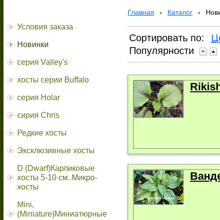
Главная
›
Каталог
›
Нов
Условия заказа
Сортировать по:
Ц
Новинки
Популярности
серия Valley's
хосты серии Buffalo
Rikish
серия Holar
сирия Chris
Редкие хосты
Эксклюзивные хосты
D (Dwarf)Карликовые
Ванд
хосты 5-10 см..Микро-
хосты
Mini,
(Miniature)Миниатюрные