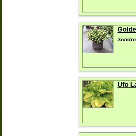
Golde
Золото
Ufo L