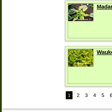
Mada
Wauk
1
2
3
4
5