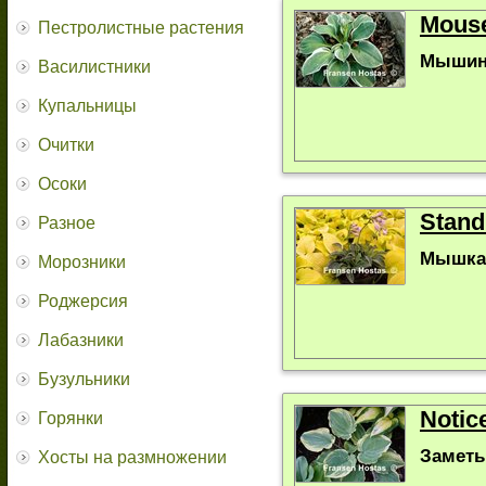
Mouse
Пестролистные растения
Мышин
Василистники
Купальницы
Очитки
Осоки
Stand
Разное
Мышка
Морозники
Роджерсия
Лабазники
Бузульники
Notic
Горянки
Заметь
Хосты на размножении