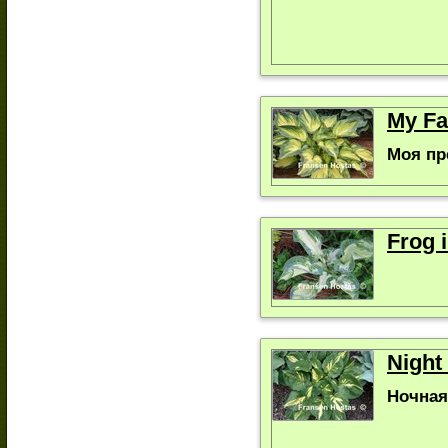
My Fa
Моя пр
Frog 
Night
Ночная