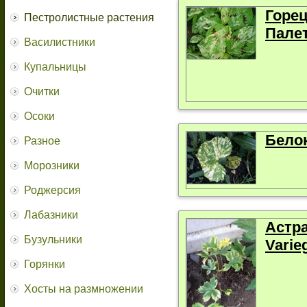
Горец
Пестролистные растения
Палет
Василистники
Купальницы
Очитки
Осоки
Бело
Разное
Морозники
Роджерсия
Лабазники
Астр
Бузульники
Varie
Горянки
Хосты на размножении