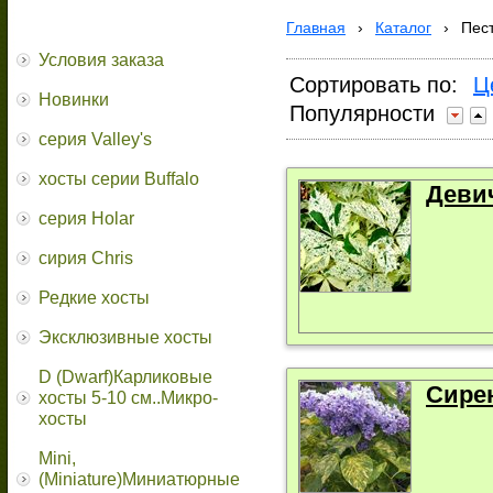
Главная
›
Каталог
›
Пес
Условия заказа
Сортировать по:
Ц
Новинки
Популярности
серия Valley's
хосты серии Buffalo
Деви
серия Holar
сирия Chris
Редкие хосты
Эксклюзивные хосты
D (Dwarf)Карликовые
Сире
хосты 5-10 см..Микро-
хосты
Mini,
(Miniature)Миниатюрные