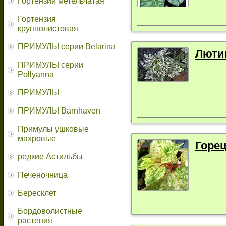
Гортензии метельчатая
Гортензия
крупнолистовая
ПРИМУЛЫ серии Belarina
Люти
ПРИМУЛЫ серии
Pollyanna
ПРИМУЛЫ
ПРИМУЛЫ Barnhaven
Примулы ушковые
махровые
Горе
редкие Астильбы
Печеночница
Бересклет
Бордоволистные
растения