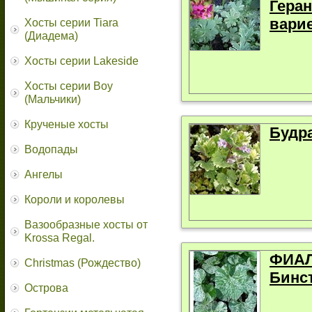
Гера
варие
Хосты серии Tiara
(Диадема)
Хосты серии Lakeside
Хосты серии Boy
(Мальчики)
Крученые хосты
Будр
Водопады
Ангелы
Короли и королевы
Вазообразные хосты от
Krossa Regal.
ФИАЛ
Christmas (Рождество)
Бинс
Острова