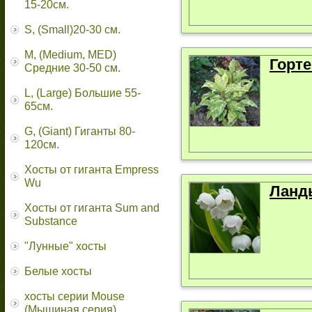
15-20см.
S, (Small)20-30 см.
M, (Medium, MED)
Горте
Средние 30-50 см.
L, (Large) Большие 55-
65cм.
G, (Giant) Гиганты 80-
120см.
Хосты от гиганта Empress
Wu
Ланд
Хосты от гиганта Sum and
Substance
"Лунные" хосты
Белые хосты
хосты серии Mouse
(Мышиная серия)